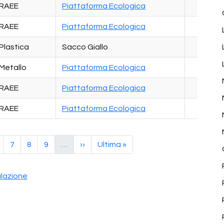
RAEE
Piattaforma Ecologica
RAEE
Piattaforma Ecologica
Plastica
Sacco Giallo
Metallo
Piattaforma Ecologica
RAEE
Piattaforma Ecologica
RAEE
Piattaforma Ecologica
a
agina
Pagina
Pagina
Pagina
Pagina successiva
Ultima pagina
7
8
9
…
››
Ultima »
alazione