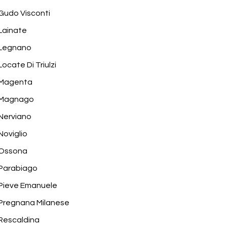
Gudo Visconti
Lainate
Legnano
Locate Di Triulzi
Magenta
Magnago
Nerviano
Noviglio
Ossona
Parabiago
Pieve Emanuele
Pregnana Milanese
Rescaldina