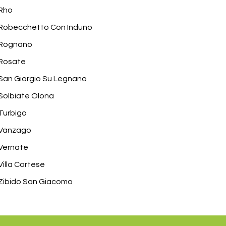
Rho
Robecchetto Con Induno
Rognano
Rosate
San Giorgio Su Legnano
Solbiate Olona
Turbigo
Vanzago
Vernate
Villa Cortese
Zibido San Giacomo