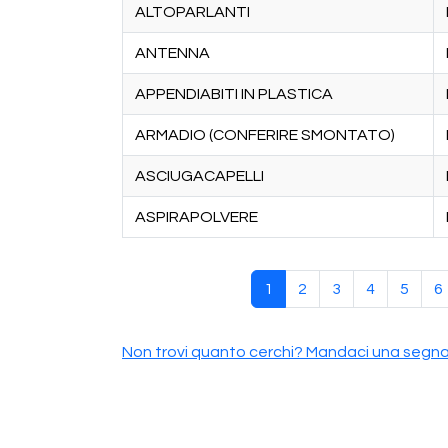
ALTOPARLANTI
ANTENNA
APPENDIABITI IN PLASTICA
ARMADIO (CONFERIRE SMONTATO)
ASCIUGACAPELLI
ASPIRAPOLVERE
Paginazione
Pagina attuale
Pagina
Pagina
Pagina
Pagin
P
1
2
3
4
5
6
Non trovi quanto cerchi? Mandaci una segn