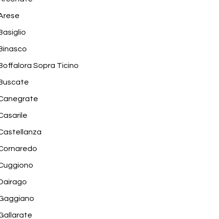
Arese
Basiglio
Binasco
Boffalora Sopra Ticino
Buscate
Canegrate
Casarile
Castellanza
Cornaredo
Cuggiono
Dairago
Gaggiano
Gallarate