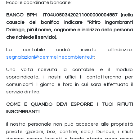
Ecco le coordinate bancarie:
BANCO BPM IT04U0503420211000000004887 (nella
causale del bonifico indicare "Ritiro ingombranti
Dairago, più il nome, cognome e indirizzo della persona
che richiede il servizio).
La contabile andrà inviata all’indirizzo:
segnalazioni@aemmelineaambiente.it
;
Una volta ricevuta la contabile e il modulo
sopraindicato, i nostri uffici ti contatteranno per
comunicarti il giorno e l'ora in cui sarà effettuato il
servizio di ritiro.
COME E QUANDO DEVI ESPORRE I TUOI RIFIUTI
INGOMBRANTI:
Il nostro personale non può accedere alle proprietà
private (giardini, box, cantine, solai). Dunque, i rifiuti
devono essere lasciati a bordo strada poco prima