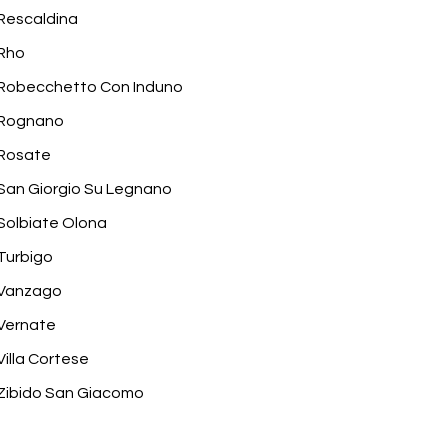
Rescaldina
Rho
Robecchetto Con Induno
Rognano
Rosate
San Giorgio Su Legnano
Solbiate Olona
Turbigo
Vanzago
Vernate
Villa Cortese
Zibido San Giacomo