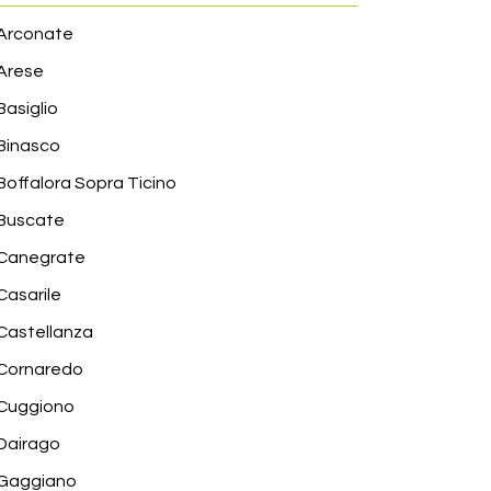
Arconate
Arese
Basiglio
Binasco
Boffalora Sopra Ticino
Buscate
Canegrate
Casarile
Castellanza
Cornaredo
Cuggiono
Dairago
Gaggiano