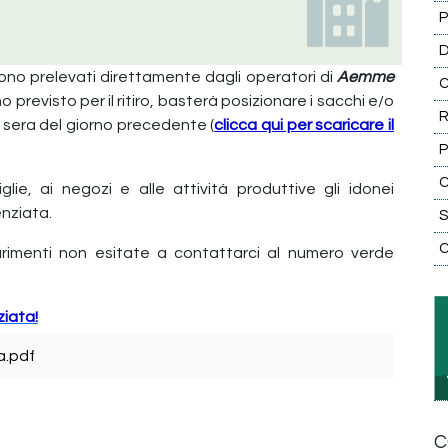
ono prelevati direttamente dagli operatori di
Aemme
no previsto per il ritiro, basterà posizionare i sacchi e/o
R
 la sera del giorno precedente (
clicca qui per scaricare il
C
glie, ai negozi e alle attività produttive gli idonei
enziata.
S
iarimenti non esitate a contattarci al numero verde
ziata!
a.pdf
C