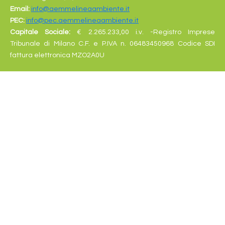
Email:
info@aemmelineaambiente.it
PEC:
info@pec.aemmelineaambiente.it
Capitale Sociale:
€
2.265.233,00 i.v. -Registro Imprese
Tribunale di Milano C.F. e P.IVA n. 06483450968 Codice SDI
fattura elettronica MZO2A0U