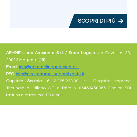
SCOPRI DI PIÙ
AEMME Linea Ambiente S.r.l. /
Sede Legale:
via Crivelli n. 39,
20013 Magenta (MI)
Email:
info@aemmelineaambiente.it
PEC:
info@pec.aemmelineaambiente.it
Capitale Sociale:
€
2.265.233,00 i.v. -Registro Imprese
Tribunale di Milano C.F. e P.IVA n. 06483450968 Codice SDI
fattura elettronica MZO2A0U