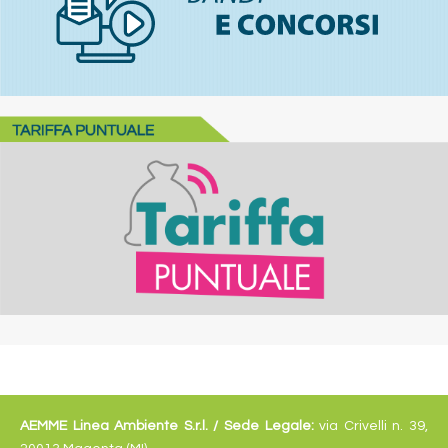
AEMME Linea Ambiente S.r.l. /
Sede Legale:
via Crivelli n. 39,