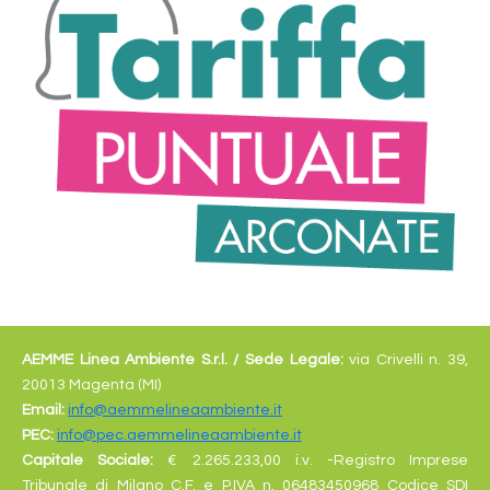
AEMME Linea Ambiente S.r.l. /
Sede Legale:
via Crivelli n. 39,
20013 Magenta (MI)
Email:
info@aemmelineaambiente.it
PEC:
info@pec.aemmelineaambiente.it
Capitale Sociale:
€
2.265.233,00 i.v. -Registro Imprese
Tribunale di Milano C.F. e P.IVA n. 06483450968 Codice SDI